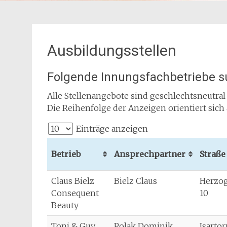
Ausbildungsstellen
Folgende Innungsfachbetriebe 
Alle Stellenangebote sind geschlechtsneutral 
Die Reihenfolge der Anzeigen orientiert sic
Einträge anzeigen
Betrieb
Ansprechpartner
Straße
Claus Bielz
Bielz Claus
Herzog
Consequent
10
Beauty
Toni & Guy
Polak Dominik
Isartor