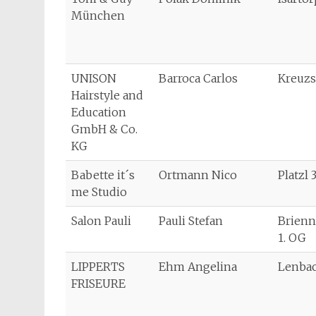
München
UNISON
Barroca Carlos
Kreuzs
Hairstyle and
Education
GmbH & Co.
KG
Babette it´s
Ortmann Nico
Platzl 
me Studio
Salon Pauli
Pauli Stefan
Brienn
1. OG
LIPPERTS
Ehm Angelina
Lenbac
FRISEURE