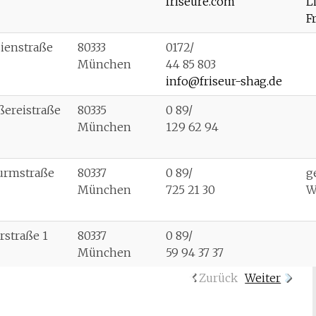
friseure.com
L
F
ienstraße
80333
0172/
München
44 85 803
info@friseur-shag.de
ßereistraße
80335
0 89/
München
129 62 94
urmstraße
80337
0 89/
g
München
725 21 30
W
rstraße 1
80337
0 89/
München
59 94 37 37
Zurück
Weiter