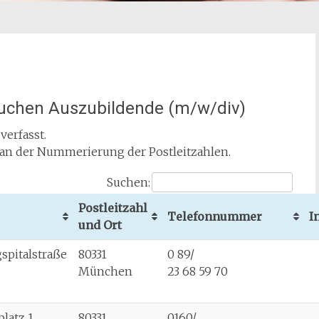
suchen Auszubildende (m/w/div)
verfasst.
h an der Nummerierung der Postleitzahlen.
Suchen:
Postleitzahl
Telefonnummer
I
und Ort
spitalstraße
80331
0 89/
München
23 68 59 70
platz 1
80331
0160/