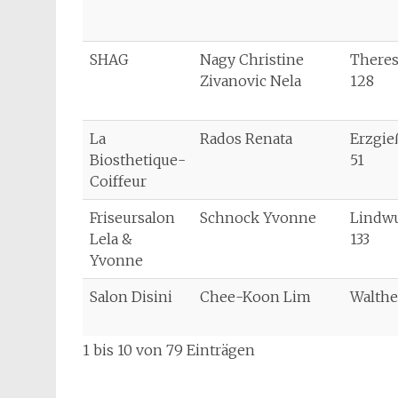
SHAG
Nagy Christine
Theres
Zivanovic Nela
128
La
Rados Renata
Erzgie
Biosthetique-
51
Coiffeur
Friseursalon
Schnock Yvonne
Lindw
Lela &
133
Yvonne
Salon Disini
Chee-Koon Lim
Walthe
1 bis 10 von 79 Einträgen