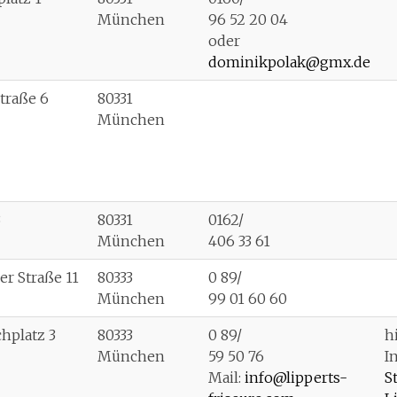
München
96 52 20 04
oder
dominikpolak@gmx.de
traße 6
80331
München
3
80331
0162/
München
406 33 61
er Straße 11
80333
0 89/
München
99 01 60 60
hplatz 3
80333
0 89/
h
München
59 50 76
I
Mail:
info@lipperts-
S