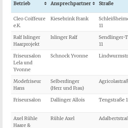
Betrieb
Ansprechpartner
Straße
Cleo Coiffeure
Kiesebrink Frank
Schleißheim
e.K.
11
Ralf Islinger
Islinger Ralf
Sendlinger-T
Haarprojekt
11
Friseursalon
Schnock Yvonne
Lindwurmstr
Lela und
Yvonne
Modefriseur
Selberdinger
Agricolastra
Hans
(Herr und Frau)
Friseursalon
Dallinger Allois
Tengstraße 
Axel Rühle
Rühle Axel
Adalbertstra
Haare &