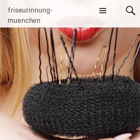
Zum Inhalt
friseurinnung-
springen
muenchen