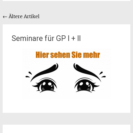
Beitragsnavigation
←
Ältere Artikel
Seminare für GP I + II