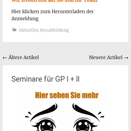
Wir freuen
uns auf Sie und Ihr Team.
Hier klicken zum Herunterladen der
Anmeldung
Aktuelles
,
Berufsbildung
Beitragsnavigation
←
Ältere Artikel
Neuere Artikel
→
Seminare für GP I + II