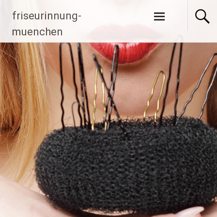
Zum Inhalt
friseurinnung-
springen
muenchen